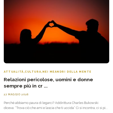
ATTUALITÀ
,
CULTURA
,
NEI MEANDRI DELLA MENTE
Relazioni pericolose, uomini e donne
sempre più in cr ...
27 MAGGIO 2026
Perché abbiamo paura di legarci? Addirittura Charles Bukowski
diceva: “Trova ciò che ami e lascia che ti uccida” Ci si incontra, ci si pi...