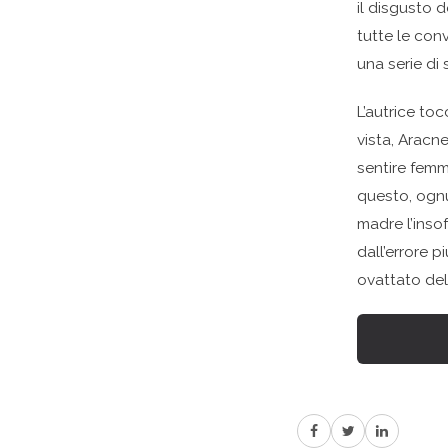
il disgusto 
tutte le con
una serie di
L’autrice to
vista, Aracne
sentire femmi
questo, ognu
madre l’inso
dall’errore 
ovattato del