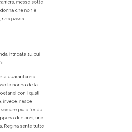
arriera, messo sotto
a donna che non è
a, che passa
nda intricata su cui
i.
a e la quarantenne
sso la nonna della
oetanei con i quali
e, invece, nasce
e sempre più a fondo
appena due anni, una
ia. Regina sente tutto