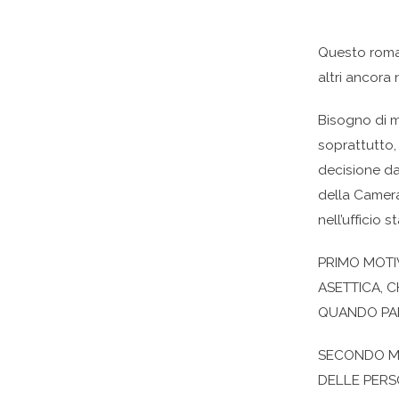
Questo roman
altri ancora
Bisogno di m
soprattutto,
decisione da
della Camera
nell’ufficio
PRIMO MOTI
ASETTICA, C
QUANDO PAR
SECONDO MO
DELLE PERSON