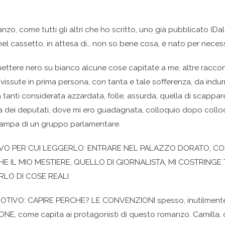
zo, come tutti gli altri che ho scritto, uno già pubblicato (Dal
 nel cassetto, in attesa di… non so bene cosa, è nato per necess
ettere nero su bianco alcune cose capitate a me, altre raccon
 vissute in prima persona, con tanta e tale sofferenza, da indu
 tanti considerata azzardata, folle, assurda, quella di scapp
 dei deputati, dove mi ero guadagnata, colloquio dopo collo
 stampa di un gruppo parlamentare.
VO PER CUI LEGGERLO: ENTRARE NEL PALAZZO DORATO, CO
HE IL MIO MESTIERE, QUELLO DI GIORNALISTA, MI COSTRING
LO DI COSE REALI
TIVO: CAPIRE PERCHE? LE CONVENZIONI spesso, inutilment
E, come capita ai protagonisti di questo romanzo. Camilla, c