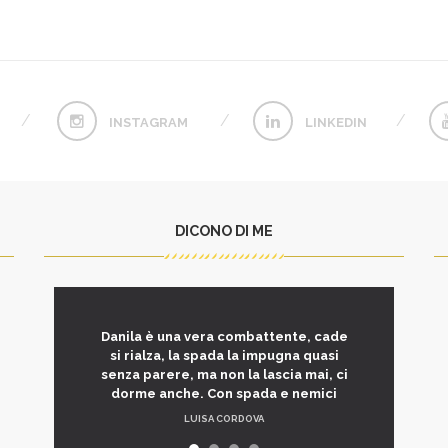
INSTAGRAM
LINKEDIN
DICONO DI ME
Danila è una vera combattente, cade
si rialza, la spada la impugna quasi
senza parere, ma non la lascia mai, ci
dorme anche. Con spada e nemici
LUISA CORDOVA