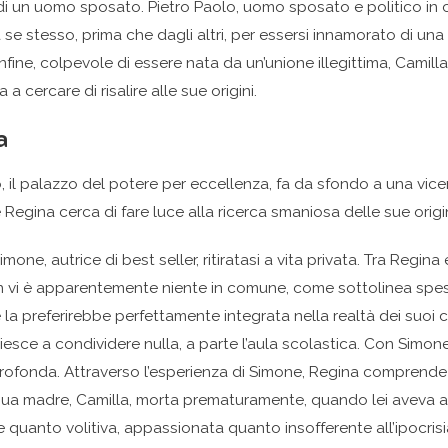
i un uomo sposato. Pietro Paolo, uomo sposato e politico in c
se stesso, prima che dagli altri, per essersi innamorato di un
nfine, colpevole di essere nata da un’unione illegittima, Camill
 a cercare di risalire alle sue origini.
a
, il palazzo del potere per eccellenza, fa da sfondo a una vice
Regina cerca di fare luce alla ricerca smaniosa delle sue origin
imone, autrice di best seller, ritiratasi a vita privata. Tra Regin
on vi è apparentemente niente in comune, come sottolinea spe
 la preferirebbe perfettamente integrata nella realtà dei suoi c
iesce a condividere nulla, a parte l’aula scolastica. Con Simon
profonda. Attraverso l’esperienza di Simone, Regina comprend
sua madre, Camilla, morta prematuramente, quando lei aveva 
e quanto volitiva, appassionata quanto insofferente all’ipocris