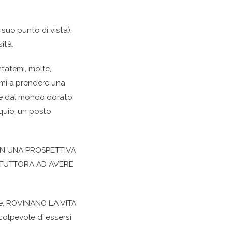
 suo punto di vista),
ità.
tatemi, molte,
rmi a prendere una
are dal mondo dorato
quio, un posto
N UNA PROSPETTIVA
E TUTTORA AD AVERE
e, ROVINANO LA VITA
olpevole di essersi