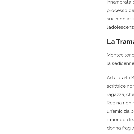
innamorata d
processo da 
sua moglie. I
l’adolescenza
La Tram
Montecitorio
la sedicenne 
Ad aiutarla S
scrittrice n
ragazza, che
Regina non r
un’amicizia 
il mondo di 
donna fragil