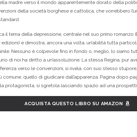
della madre verso il mondo apparentemente dorato della polit
venzioni della società borghese e cattolica, che vorrebbero l’u
 standard.
cca il tema della depressione, centrale nel suo primo romanzo 
 edizioni) e dimostra, ancora una volta, un’abilità tutta particol
nile. Nessuno è colpevole fino in fondo o, meglio, lo siamo tutt
no di noi ha diritto a un’assoluzione. La stessa Regina, pur a
fferenza verso le convenzioni, si rivela, con suo stesso stupor
più comune, quello di giudicare dall’apparenza. Pagina dopo pa
la protagonista, si sgretola lasciando spazio ad una prospett
ACQUISTA QUESTO LIBRO SU AMAZON