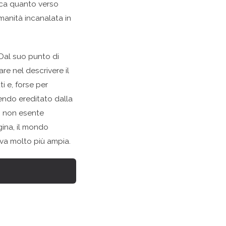
ica quanto verso
manità incanalata in
(Dal suo punto di
are nel descrivere il
i e, forse per
vendo ereditato dalla
e, non esente
gina, il mondo
iva molto più ampia.