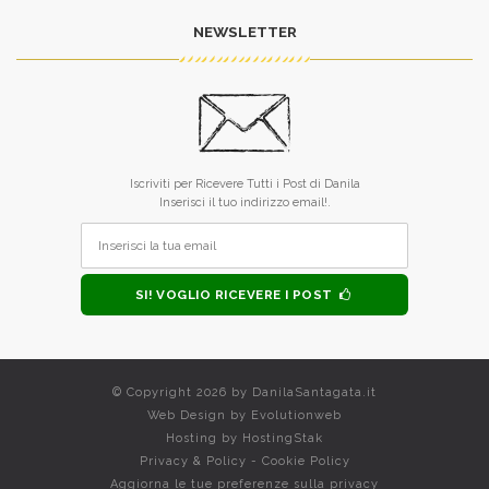
NEWSLETTER
Iscriviti per Ricevere Tutti i Post di Danila
Inserisci il tuo indirizzo email!.
SI! VOGLIO RICEVERE I POST
© Copyright 2026 by
DanilaSantagata.it
Web Design by
Evolutionweb
Hosting by
HostingStak
Privacy & Policy
-
Cookie Policy
Aggiorna le tue preferenze sulla privacy