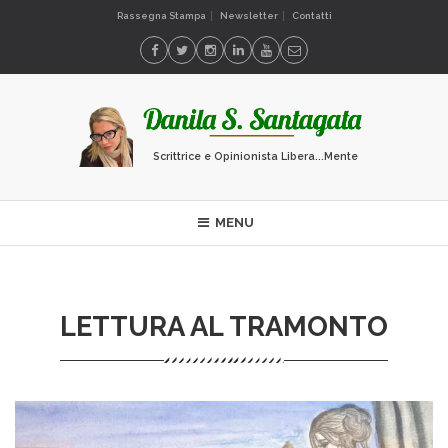
Rassegna Stampa
Newsletter
Contatti
Scrittrice e Opinionista Libera...Mente
MENU
LETTURA AL TRAMONTO