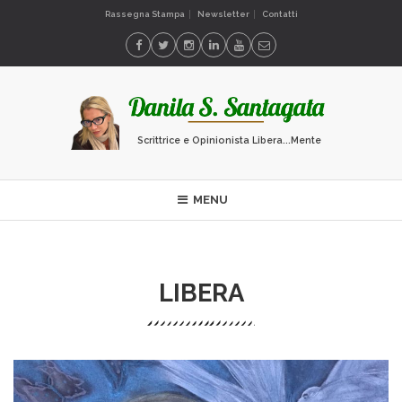
Rassegna Stampa
Newsletter
Contatti
Scrittrice e Opinionista Libera...Mente
MENU
LIBERA