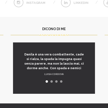
INSTAGRAM
LINKEDIN
DICONO DI ME
Danila è una vera combattente, cade
si rialza, la spada la impugna quasi
senza parere, ma non la lascia mai, ci
dorme anche. Con spada e nemici
LUISA CORDOVA