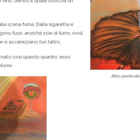
 di vino, dentro il quale sboccia un
alla scena fuma. Dalla sigaretta e
no fuori, anziché scie di fumo, rivoli
 si accarezzano l’un l’altro.
mato così questo quadro: esso
nformi
Altro particol