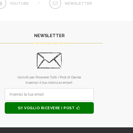
YOUTUBE
NEWSLETTER
NEWSLETTER
L’unico difetto dei tuoi libri è che
Raramente qualc
finiscono troppo presto.
qualcosa dai dicio
Iscriviti per Ricevere Tutti i Post di Danila
sei riuscita. 
MONICA ALLEGRUCCI
Inserisci il tuo indirizzo email!.
guardare nel fo
anima, mi hai inse
forza, tu, piccol
MONICA 
SI! VOGLIO RICEVERE I POST