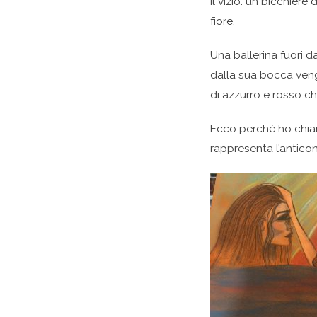
il vizio: un bicchiere
fiore.
Una ballerina fuori d
dalla sua bocca vengo
di azzurro e rosso che
Ecco perché ho chia
rappresenta l’antico