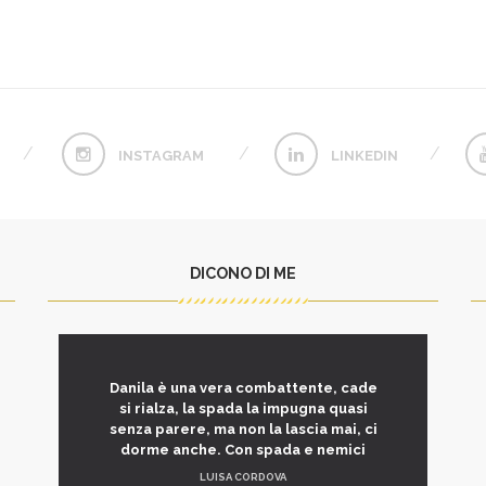
INSTAGRAM
LINKEDIN
DICONO DI ME
Danila è una vera combattente, cade
si rialza, la spada la impugna quasi
senza parere, ma non la lascia mai, ci
dorme anche. Con spada e nemici
LUISA CORDOVA