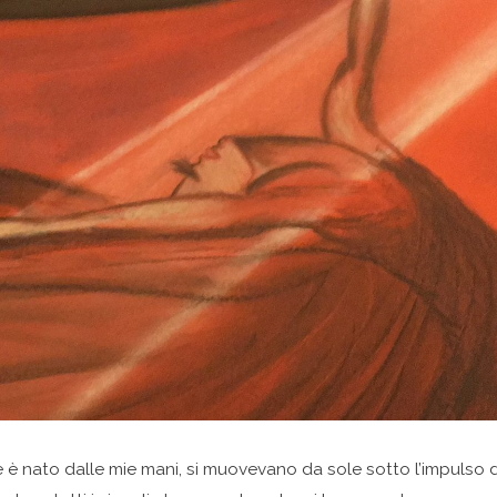
 è nato dalle mie mani, si muovevano da sole sotto l’impulso d