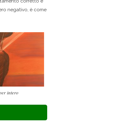
rtamento corretto e
siero negativo, è come
per intero