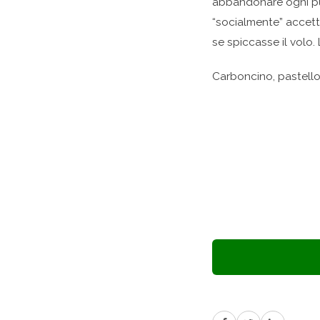
abbandonare ogni pu
“socialmente” accetta
se spiccasse il volo.
Carboncino, pastello