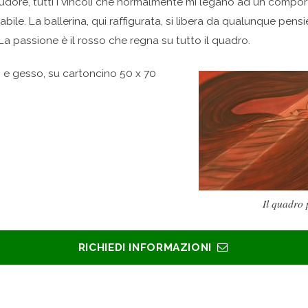
dore, tutti i vincoli che normalmente mi legano ad un compo
bile. La ballerina, qui raffigurata, si libera da qualunque pen
 La passione è il rosso che regna su tutto il quadro.
 e gesso, su cartoncino 50 x 70
Il quadro 
RICHIEDI INFORMAZIONI