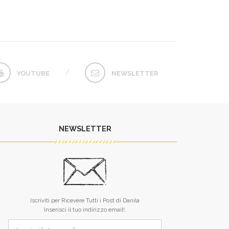
YOUTUBE
NEWSLETTER
NEWSLETTER
L’unico difetto dei tuoi libri è che
Raramente qualc
finiscono troppo presto.
qualcosa dai dicio
Iscriviti per Ricevere Tutti i Post di Danila
sei riuscita. 
MONICA ALLEGRUCCI
Inserisci il tuo indirizzo email!.
guardare nel fo
anima, mi hai inse