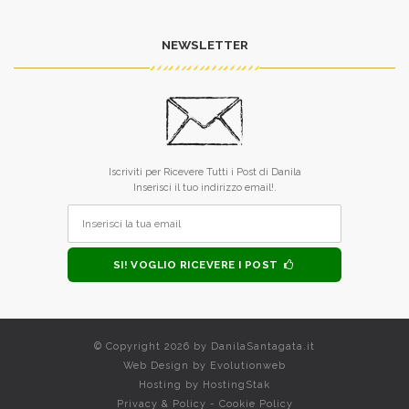
NEWSLETTER
Iscriviti per Ricevere Tutti i Post di Danila
Inserisci il tuo indirizzo email!.
SI! VOGLIO RICEVERE I POST
© Copyright 2026 by
DanilaSantagata.it
Web Design by
Evolutionweb
Hosting by
HostingStak
Privacy & Policy
-
Cookie Policy