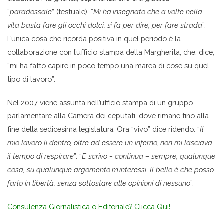
“
paradossale
” (testuale). “
Mi ha insegnato che a volte nella
vita basta fare gli occhi dolci, si fa per dire, per fare strada
”.
L’unica cosa che ricorda positiva in quel periodo è la
collaborazione con l’ufficio stampa della Margherita, che, dice,
“mi ha fatto capire in poco tempo una marea di cose su quel
tipo di lavoro”.
Nel 2007 viene assunta nell’ufficio stampa di un gruppo
parlamentare alla Camera dei deputati, dove rimane fino alla
fine della sedicesima legislatura. Ora “vivo” dice ridendo. “
Il
mio lavoro lì dentro, oltre ad essere un inferno, non mi lasciava
il tempo di respirare
”. “
E scrivo – continua – sempre, qualunque
cosa, su qualunque argomento m’interessi. Il bello è che posso
farlo in libertà, senza sottostare alle opinioni di nessuno
”.
Consulenza Giornalistica o Editoriale? Clicca Qui!