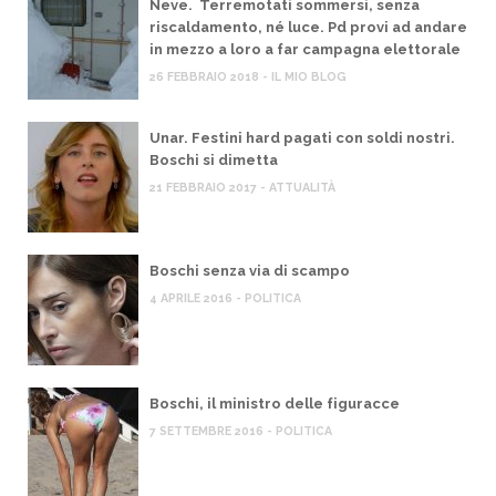
Neve. Terremotati sommersi, senza
riscaldamento, né luce. Pd provi ad andare
in mezzo a loro a far campagna elettorale
26 FEBBRAIO 2018 - IL MIO BLOG
Unar. Festini hard pagati con soldi nostri.
Boschi si dimetta
21 FEBBRAIO 2017 - ATTUALITÀ
Boschi senza via di scampo
4 APRILE 2016 - POLITICA
Boschi, il ministro delle figuracce
7 SETTEMBRE 2016 - POLITICA