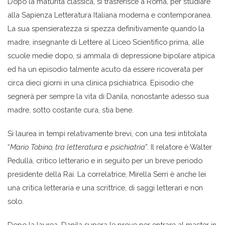
Dopo la maturità classica, si trasferisce a Roma, per studiare
alla Sapienza Letteratura Italiana moderna e contemporanea.
La sua spensieratezza si spezza definitivamente quando la
madre, insegnante di Lettere al Liceo Scientifico prima, alle
scuole medie dopo, si ammala di depressione bipolare atipica
ed ha un episodio talmente acuto da essere ricoverata per
circa dieci giorni in una clinica psichiatrica. Episodio che
segnerà per sempre la vita di Danila, nonostante adesso sua
madre, sotto costante cura, stia bene.
Si laurea in tempi relativamente brevi, con una tesi intitolata
“
Mario Tobino, tra letteratura e psichiatria
”. Il relatore è Walter
Pedullà, critico letterario e in seguito per un breve periodo
presidente della Rai. La correlatrice, Mirella Serri è anche lei
una critica letteraria e una scrittrice, di saggi letterari e non
solo.
Dopo la laurea, Danila supera le prove per entrare al master in