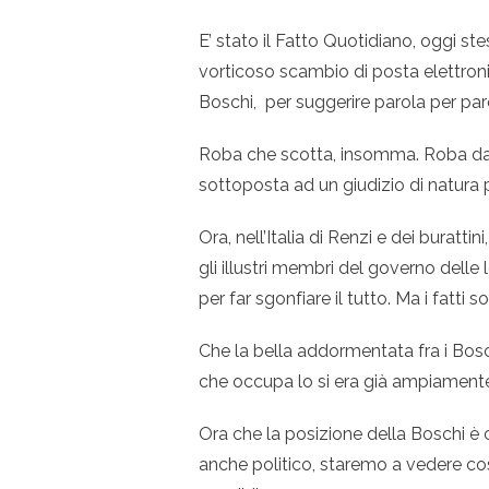
E’ stato il Fatto Quotidiano, oggi st
vorticoso scambio di posta elettronica
Boschi, per suggerire parola per par
Roba che scotta, insomma. Roba da f
sottoposta ad un giudizio di natura 
Ora, nell’Italia di Renzi e dei burat
gli illustri membri del governo del
per far sgonfiare il tutto. Ma i fatti so
Che la bella addormentata fra i Bos
che occupa lo si era già ampiamente
Ora che la posizione della Boschi è 
anche politico, staremo a vedere cosa