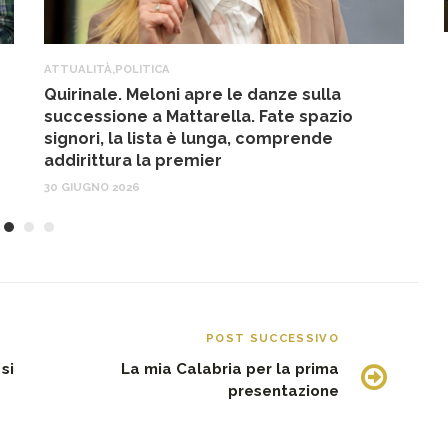
ATTUALITÀ
,
POLITICA
A
Quirinale. Meloni apre le danze sulla
R
successione a Mattarella. Fate spazio
f
signori, la lista è lunga, comprende
17
addirittura la premier
30 GIUGNO 2026
POST SUCCESSIVO
si
La mia Calabria per la prima
presentazione