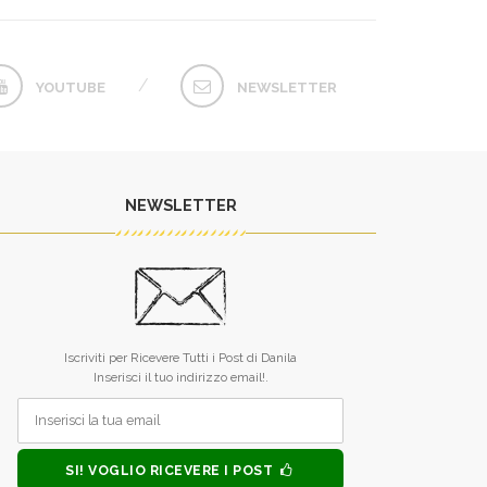
YOUTUBE
NEWSLETTER
NEWSLETTER
L’unico difetto dei tuoi libri è che
Raramente qualc
finiscono troppo presto.
qualcosa dai dicio
Iscriviti per Ricevere Tutti i Post di Danila
sei riuscita. 
MONICA ALLEGRUCCI
Inserisci il tuo indirizzo email!.
guardare nel fo
anima, mi hai inse
forza, tu, piccol
MONICA 
SI! VOGLIO RICEVERE I POST