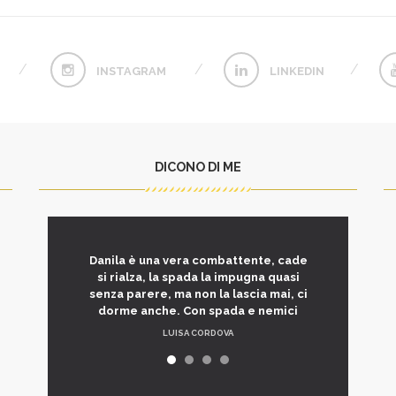
INSTAGRAM
LINKEDIN
DICONO DI ME
Danila è una vera combattente, cade
si rialza, la spada la impugna quasi
senza parere, ma non la lascia mai, ci
dorme anche. Con spada e nemici
LUISA CORDOVA