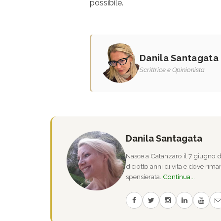
possibile.
Danila Santagata
Scrittrice e Opinionista
Danila Santagata
Nasce a Catanzaro il 7 giugno de
diciotto anni di vita e dove riman
spensierata.
Continua...