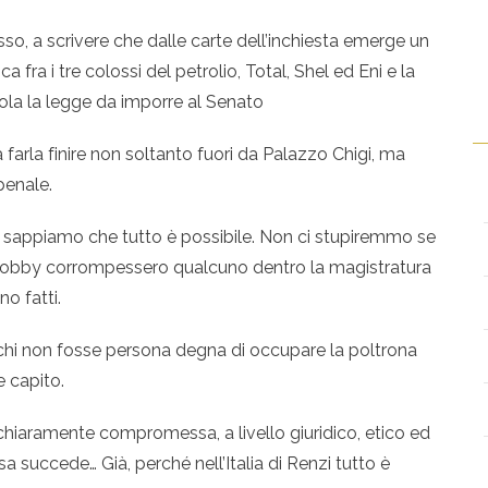
esso, a scrivere che dalle carte dell’inchiesta emerge un
 fra i tre colossi del petrolio, Total, Shel ed Eni e la
ola la legge da imporre al Senato
arla finire non soltanto fuori da Palazzo Chigi, ma
penale.
tini, sappiamo che tutto è possibile. Non ci stupiremmo se
le lobby corrompessero qualcuno dentro la magistratura
no fatti.
chi non fosse persona degna di occupare la poltrona
 capito.
chiaramente compromessa, a livello giuridico, etico ed
 succede… Già, perché nell’Italia di Renzi tutto è