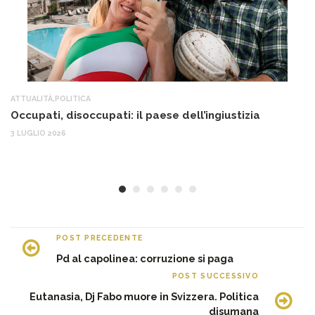
ATTUALITÀ
,
POLITICA
AT
Occupati, disoccupati: il paese dell’ingiustizia
Q
Ma
3 LUGLIO 2026
c
30
POST PRECEDENTE
Pd al capolinea: corruzione si paga
POST SUCCESSIVO
Eutanasia, Dj Fabo muore in Svizzera. Politica
disumana