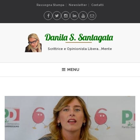
Rassegna Stampa
Newsletter
Contatti
Scrittrice e Opinionista Libera...Mente
MENU