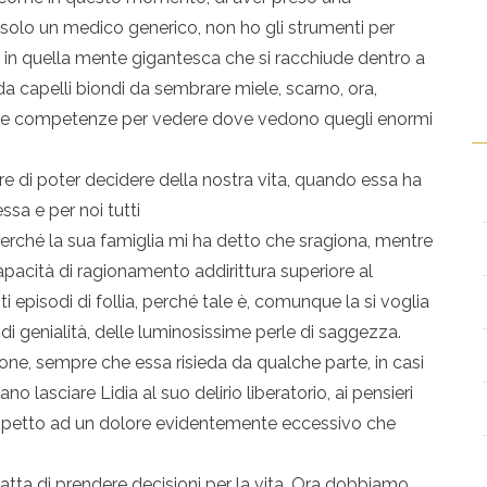
o solo un medico generico, non ho gli strumenti per
n quella mente gigantesca che si racchiude dentro a
da capelli biondi da sembrare miele, scarno, ora,
ho le competenze per vedere dove vedono quegli enormi
re di poter decidere della nostra vita, quando essa ha
ssa e per noi tutti
erché la sua famiglia mi ha detto che sragiona, mentre
pacità di ragionamento addirittura superiore al
 episodi di follia, perché tale è, comunque la si voglia
 di genialità, delle luminosissime perle di saggezza.
one, sempre che essa risieda da qualche parte, in casi
o lasciare Lidia al suo delirio liberatorio, ai pensieri
rispetto ad un dolore evidentemente eccessivo che
tratta di prendere decisioni per la vita. Ora dobbiamo