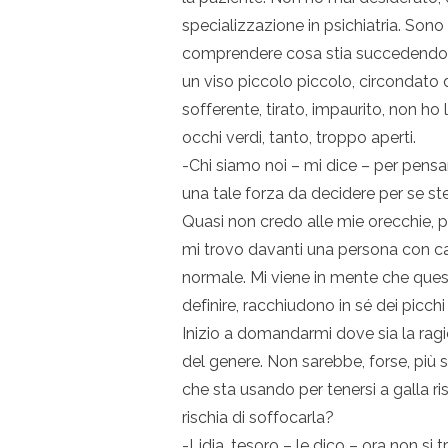
specializzazione in psichiatria. Son
comprendere cosa stia succedendo i
un viso piccolo piccolo, circondato 
sofferente, tirato, impaurito, non 
occhi verdi, tanto, troppo aperti.
-Chi siamo noi – mi dice – per pensa
una tale forza da decidere per se ste
Quasi non credo alle mie orecchie, p
mi trovo davanti una persona con ca
normale. Mi viene in mente che questi
definire, racchiudono in sé dei picchi
Inizio a domandarmi dove sia la ragi
del genere. Non sarebbe, forse, più san
che sta usando per tenersi a galla 
rischia di soffocarla?
-Lidia, tesoro – le dico – ora non si 