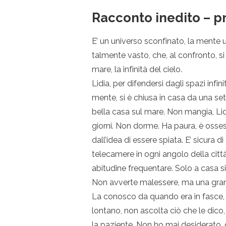
Racconto inedito – p
E’ un universo sconfinato, la mente u
talmente vasto, che, al confronto, si
mare, la
infinità del cielo.
Lidia, per difendersi dagli spazi infini
mente, si è chiusa in casa da una se
bella casa sul mare. Non mangia, Lid
giorni. Non dorme. Ha paura, è osse
dall’idea di essere spiata. E’ sicura d
telecamere in ogni angolo della città
abitudine frequentare. Solo a casa si
Non avverte malessere, ma una gran
La conosco da quando era in fasce, L
lontano, non ascolta ciò che le dico,
la paziente. Non ho mai desiderato