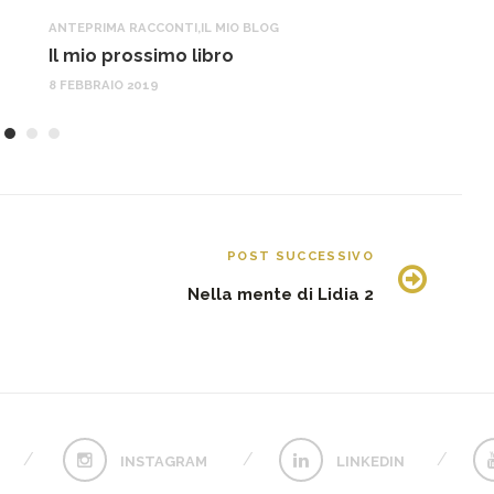
ANTEPRIMA RACCONTI
,
IL MIO BLOG
A
Il mio prossimo libro
C
8 FEBBRAIO 2019
3 
POST SUCCESSIVO
Nella mente di Lidia 2
INSTAGRAM
LINKEDIN