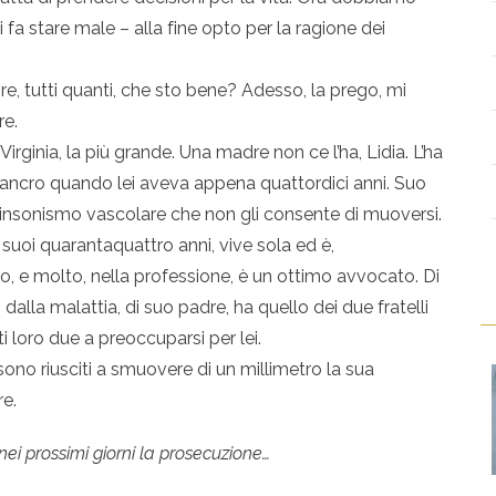
 fa stare male – alla fine opto per la ragione dei
re, tutti quanti, che sto bene? Adesso, la prego, mi
re.
irginia, la più grande. Una madre non ce l’ha, Lidia. L’ha
i cancro quando lei aveva appena quattordici anni. Suo
kinsonismo vascolare che non gli consente di muoversi.
suoi quarantaquattro anni, vive sola ed è,
, e molto, nella professione, è un ottimo avvocato. Di
 dalla malattia, di suo padre, ha quello dei due fratelli
ti loro due a preoccuparsi per lei.
 sono riusciti a smuovere di un millimetro la sua
re.
nei prossimi giorni la prosecuzione…