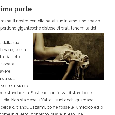
rima parte
mana. Il nostro cervello ha, al suo interno, uno spazio
 perdono gigantesche distese di prati, l’enormità del
ti della sua
ttimana, la sua
ia, da sette
ssionata
i avere
 sia sua
 sente al sicuro.
de stanchezza. Sostiene con forza di stare bene.
idia. Non sta bene, affatto. I suoi occhi guardano
 cerca di tranquillizzarmi, come fosse lei il medico ed io
, come in questo momento, di aver preso una