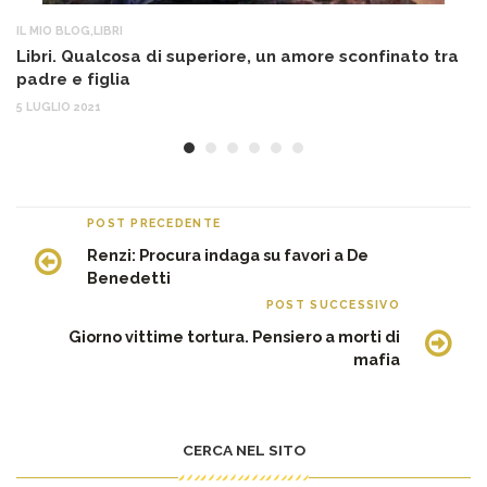
IL MIO BLOG
,
LIBRI
AT
Libri. Qualcosa di superiore, un amore sconfinato tra
So
padre e figlia
“S
5 LUGLIO 2021
26
POST PRECEDENTE
Renzi: Procura indaga su favori a De
Benedetti
POST SUCCESSIVO
Giorno vittime tortura. Pensiero a morti di
mafia
CERCA NEL SITO