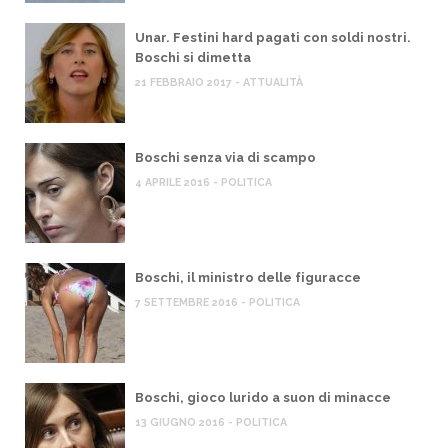
Unar. Festini hard pagati con soldi nostri.
Boschi si dimetta
21 FEBBRAIO 2017 - ATTUALITÀ
Boschi senza via di scampo
4 APRILE 2016 - POLITICA
Boschi, il ministro delle figuracce
7 SETTEMBRE 2016 - POLITICA
Boschi, gioco lurido a suon di minacce
13 GIUGNO 2016 - POLITICA