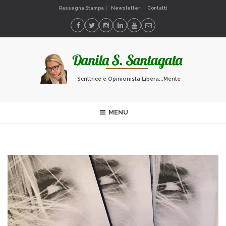
Rassegna Stampa
Newsletter
Contatti
Scrittrice e Opinionista Libera...Mente
MENU