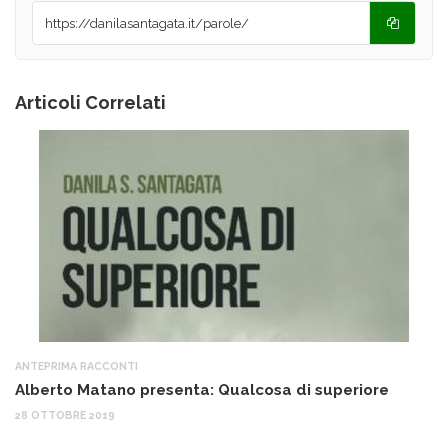
Articoli Correlati
ANTEPRIMA RACCONTI
AN
Alberto Matano presenta: Qualcosa di superiore
Il
28 OTTOBRE 2019
8 