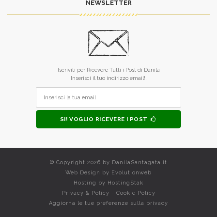
NEWSLETTER
Iscriviti per Ricevere Tutti i Post di Danila
Inserisci il tuo indirizzo email!.
SI! VOGLIO RICEVERE I POST
© Copyright 2026 by
DanilaSantagata.it
Web Design by
Evolutionweb
Hosting by
HostingStak
Privacy & Policy
-
Cookie Policy
Aggiorna le tue preferenze sulla privacy