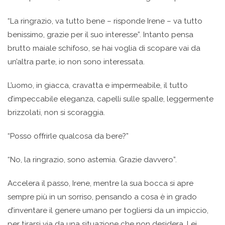
“La ringrazio, va tutto bene – risponde Irene – va tutto
benissimo, grazie per il suo interesse”. Intanto pensa
brutto maiale schifoso, se hai voglia di scopare vai da
un’altra parte, io non sono interessata.
L’uomo, in giacca, cravatta e impermeabile, il tutto
d’impeccabile eleganza, capelli sulle spalle, leggermente
brizzolati, non si scoraggia.
“Posso offrirle qualcosa da bere?”
“No, la ringrazio, sono astemia. Grazie davvero”.
Accelera il passo, Irene, mentre la sua bocca si apre
sempre più in un sorriso, pensando a cosa è in grado
d’inventare il genere umano per togliersi da un impiccio,
per tirarsi via da una situazione che non desidera. Lei