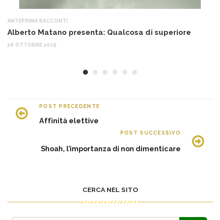
ANTEPRIMA RACCONTI
AN
Alberto Matano presenta: Qualcosa di superiore
Il
28 OTTOBRE 2019
8 
POST PRECEDENTE
Affinità elettive
POST SUCCESSIVO
Shoah, l’importanza di non dimenticare
CERCA NEL SITO