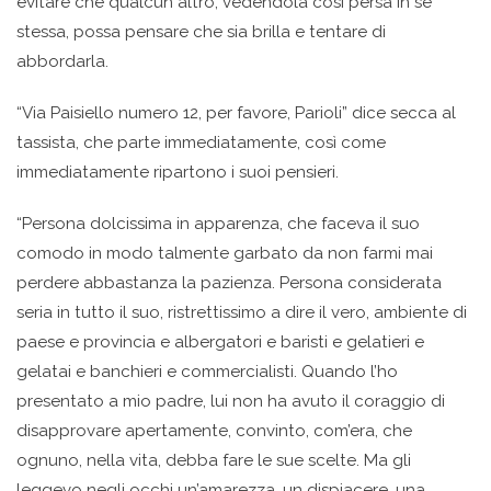
evitare che qualcun altro, vedendola così persa in se
stessa, possa pensare che sia brilla e tentare di
abbordarla.
“Via Paisiello numero 12, per favore, Parioli” dice secca al
tassista, che parte immediatamente, così come
immediatamente ripartono i suoi pensieri.
“Persona dolcissima in apparenza, che faceva il suo
comodo in modo talmente garbato da non farmi mai
perdere abbastanza la pazienza. Persona considerata
seria in tutto il suo, ristrettissimo a dire il vero, ambiente di
paese e provincia e albergatori e baristi e gelatieri e
gelatai e banchieri e commercialisti. Quando l’ho
presentato a mio padre, lui non ha avuto il coraggio di
disapprovare apertamente, convinto, com’era, che
ognuno, nella vita, debba fare le sue scelte. Ma gli
leggevo negli occhi un’amarezza, un dispiacere, una