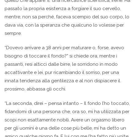
quello che appare. E’ una ricercatrice scientifica, Irene. Ha
passato la propria esistenza a forgiare il suo cervello,
mentre, non sa perché, faceva scempio del suo corpo, lo
dava via, con la speranza che qualcuno lo volesse per
sempre.
“Dovevo arrivare a 38 anni per maturare o, forse, avevo
bisogno di toccare il fondo?” si chiede ora, mentre i
passanti, resi alticci dalle birre, le sorridono in modo
accattivante e lei, pur ricambiando il sorriso, per una
innata tendenza alla gentilezza e al non dispiacere il
prossimo, abbassa gli occhi.
“La seconda, direi – pensa intanto – Il fondo l’ho toccato,
fidandomi di una persona che, ora so, mi ha utilizzata per
scopi non esattamente nobili. Avere un orgasmo libero
per gli uomini è una delle cose più belle, mi ha detto un
amico qualche giorno fa. E lui con me l’ha fatto più volte,