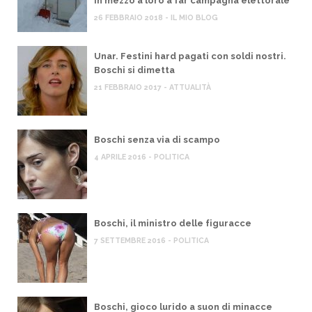
in mezzo a loro a far campagna elettorale
26 FEBBRAIO 2018 - IL MIO BLOG
Unar. Festini hard pagati con soldi nostri.
Boschi si dimetta
21 FEBBRAIO 2017 - ATTUALITÀ
Boschi senza via di scampo
4 APRILE 2016 - POLITICA
Boschi, il ministro delle figuracce
7 SETTEMBRE 2016 - POLITICA
Boschi, gioco lurido a suon di minacce