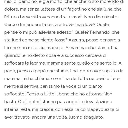
mio, di bambino, è già morto, che anche io sto morendo di
dolore, ma senza l’attesa di un fagottino che sia l’una che
l’altra a breve si troveranno tra le mani. Non dico niente.
Cerco di mandare la testa altrove, ma dove? Quale
pensiero mi può alleviare adesso? Quale? Fernando, che
sta fuori come se niente fosse? Azzurra, posso pensare a
lei che non mi lascia mai sola. A mamma, che stamattina
quando le ho detto cosa era successo cercava di
soffocare le lacrime, mamma sente quello che sento io. A
papà, penso a papà che stamattina, dopo aver saputo da
mamma, mi ha chiamato e mi ha detto te ne devi fottere,
mentre si sentiva benissimo la voce di un pianto
soffocato. Penso a tutto il bene che ho attorno. Non
basta. Ora i dolori stanno passando, la devastazione
interna resta, ma cresce, con essa, la consapevolezza di
aver trovato, ancora una volta, l’uomo sbagliato.