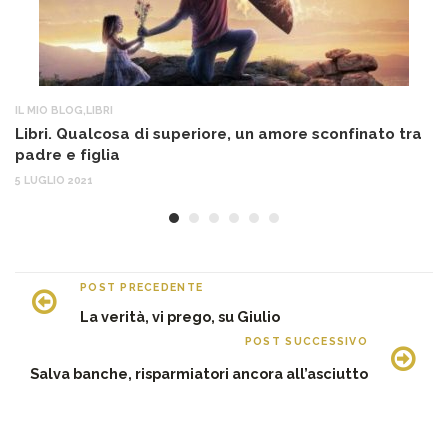
IL MIO BLOG
,
LIBRI
AT
Libri. Qualcosa di superiore, un amore sconfinato tra
So
padre e figlia
“S
5 LUGLIO 2021
26
POST PRECEDENTE
La verità, vi prego, su Giulio
POST SUCCESSIVO
Salva banche, risparmiatori ancora all’asciutto