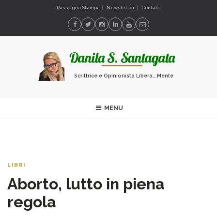
Rassegna Stampa
Newsletter
Contatti
Scrittrice e Opinionista Libera...Mente
MENU
LIBRI
Aborto, lutto in piena
regola