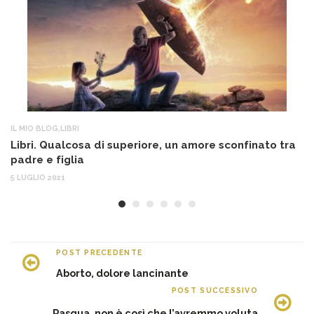
IL MIO BLOG
,
LIBRI
AT
Libri. Qualcosa di superiore, un amore sconfinato tra
So
padre e figlia
“S
5 LUGLIO 2021
26
POST PRECEDENTE
Aborto, dolore lancinante
POST SUCCESSIVO
Pasqua, non è così che l’avremmo voluta