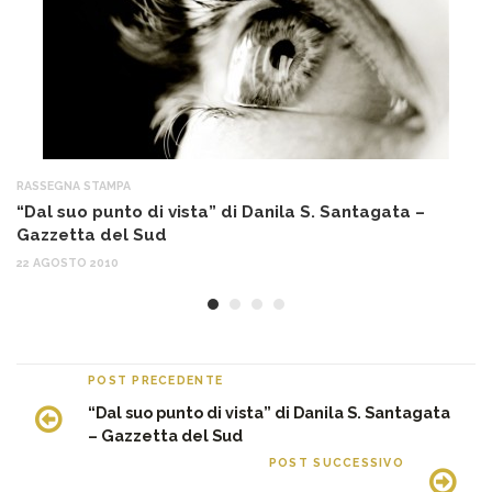
RASSEGNA STAMPA
RA
“Dal suo punto di vista” di Danila S. Santagata –
Li
Gazzetta del Sud
S
22 AGOSTO 2010
12
POST PRECEDENTE
“Dal suo punto di vista” di Danila S. Santagata
– Gazzetta del Sud
POST SUCCESSIVO