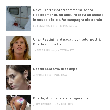
Neve. Terremotati sommersi, senza
riscaldamento, né luce. Pd provi ad andare
in mezzo a loro a far campagna elettorale
26 FEBBRAIO 2018 - IL MIO BLOG
Unar. Festini hard pagati con soldi nostri.
Boschi si dimetta
21 FEBBRAIO 2017 - ATTUALITÀ
Boschi senza via di scampo
4 APRILE 2016 - POLITICA
Boschi, il ministro delle figuracce
7 SETTEMBRE 2016 - POLITICA