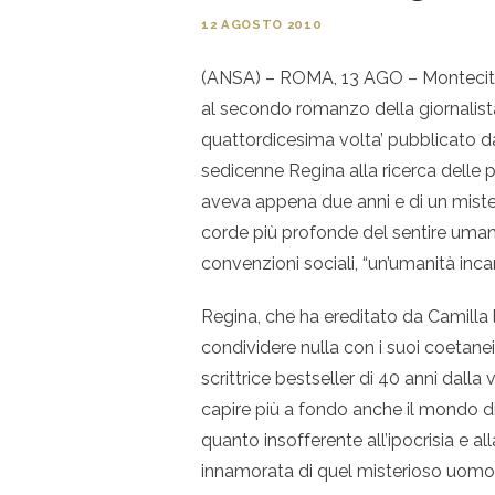
12 AGOSTO 2010
(ANSA) – ROMA, 13 AGO – Montecitori
al secondo romanzo della giornalista
quattordicesima volta’ pubblicato da
sedicenne Regina alla ricerca delle p
aveva appena due anni e di un mister
corde più profonde del sentire uman
convenzioni sociali, “un’umanità inca
Regina, che ha ereditato da Camilla 
condividere nulla con i suoi coetanei
scrittrice bestseller di 40 anni dalla
capire più a fondo anche il mondo di
quanto insofferente all’ipocrisia e al
innamorata di quel misterioso uomo 