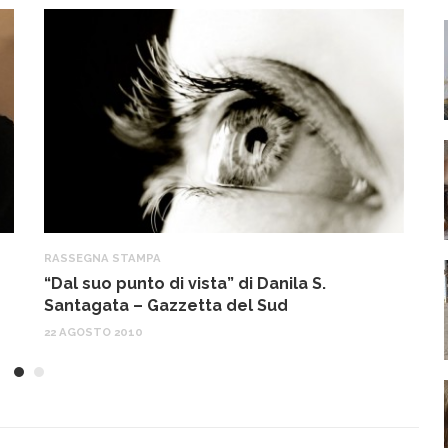
RASSEGNA STAMPA
R
“Dal suo punto di vista” di Danila S.
L
Santagata – Gazzetta del Sud
M
22 AGOSTO 2010
2