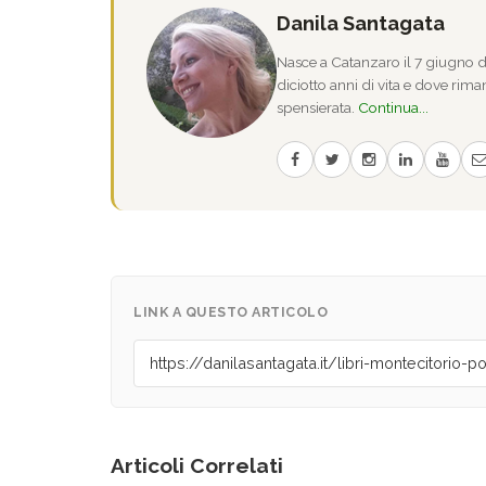
Danila Santagata
Nasce a Catanzaro il 7 giugno de
diciotto anni di vita e dove riman
spensierata.
Continua...
LINK A QUESTO ARTICOLO
Articoli Correlati