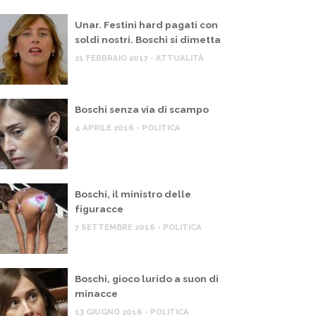
Unar. Festini hard pagati con
soldi nostri. Boschi si dimetta
21 FEBBRAIO 2017 - ATTUALITÀ
Boschi senza via di scampo
4 APRILE 2016 - POLITICA
ASSEGNA STAMPA
RASSEGNA 
Boschi, il ministro delle
ibri : ‘La quattordicesima volta’, giallo a
Gli appun
figuracce
ontecitorio
Santaga
7 SETTEMBRE 2016 - POLITICA
 AGOSTO 2010
9 GENNAIO 
Boschi, gioco lurido a suon di
minacce
13 GIUGNO 2016 - POLITICA