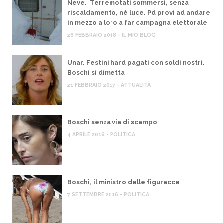
Neve. Terremotati sommersi, senza
riscaldamento, né luce. Pd provi ad andare
in mezzo a loro a far campagna elettorale
26 FEBBRAIO 2018 - IL MIO BLOG
Unar. Festini hard pagati con soldi nostri.
Boschi si dimetta
21 FEBBRAIO 2017 - ATTUALITÀ
Boschi senza via di scampo
4 APRILE 2016 - POLITICA
Boschi, il ministro delle figuracce
7 SETTEMBRE 2016 - POLITICA