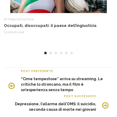
ATTUALITÀ
,
POLITICA
AT
Occupati, disoccupati: il paese dell’ingiustizia
Q
Ma
3 LUGLIO 2026
c
30
POST PRECEDENTE
“Cime tempestose” arriva su streaming. Le
critiche lo stroncano, ma il film è
un’esperienza senza tempo
POST SUCCESSIVO
Depressione, l’allarme dell’OMS: il suicidio,
seconda causa di morte nei giovani