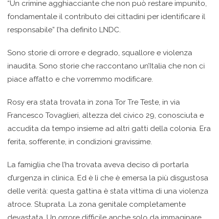
“Un crimine agghiacciante che non può restare impunito,
fondamentale il contributo dei cittadini per identificare il
responsabile” l’ha definito LNDC.
Sono storie di orrore e degrado, squallore e violenza
inaudita. Sono storie che raccontano un’Italia che non ci
piace affatto e che vorremmo modificare.
Rosy era stata trovata in zona Tor Tre Teste, in via
Francesco Tovaglieri, altezza del civico 29, conosciuta e
accudita da tempo insieme ad altri gatti della colonia. Era
ferita, sofferente, in condizioni gravissime.
La famiglia che l’ha trovata aveva deciso di portarla
d’urgenza in clinica. Ed è lì che è emersa la più disgustosa
delle verità: questa gattina è stata vittima di una violenza
atroce. Stuprata. La zona genitale completamente
devastata. Un orrore difficile anche solo da immaginare.