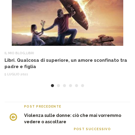
IL MIO BLOG
,
LIBRI
AT
Libri. Qualcosa di superiore, un amore sconfinato tra
So
padre e figlia
“S
5 LUGLIO 2021
26
POST PRECEDENTE
Violenza sulle donne: ciò che mai vorremmo
vedere o ascoltare
POST SUCCESSIVO