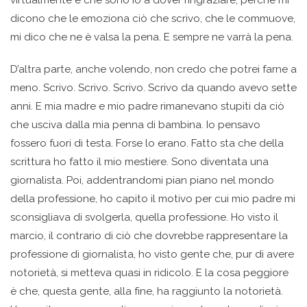
virtualmente e che sono io a dover ringraziare, perché mi
dicono che le emoziona ciò che scrivo, che le commuove,
mi dico che ne è valsa la pena. E sempre ne varrà la pena.
D’altra parte, anche volendo, non credo che potrei farne a
meno. Scrivo. Scrivo. Scrivo. Scrivo da quando avevo sette
anni. E mia madre e mio padre rimanevano stupiti da ciò
che usciva dalla mia penna di bambina. Io pensavo
fossero fuori di testa. Forse lo erano. Fatto sta che della
scrittura ho fatto il mio mestiere. Sono diventata una
giornalista. Poi, addentrandomi pian piano nel mondo
della professione, ho capito il motivo per cui mio padre mi
sconsigliava di svolgerla, quella professione. Ho visto il
marcio, il contrario di ciò che dovrebbe rappresentare la
professione di giornalista, ho visto gente che, pur di avere
notorietà, si metteva quasi in ridicolo. E la cosa peggiore
è che, questa gente, alla fine, ha raggiunto la notorietà.