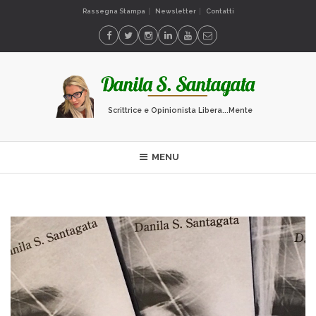
Rassegna Stampa
Newsletter
Contatti
Scrittrice e Opinionista Libera...Mente
MENU