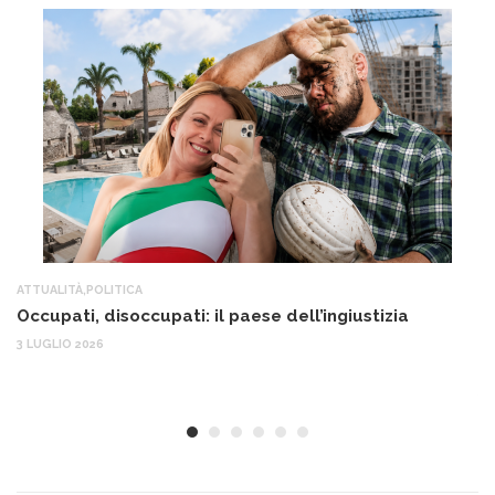
ATTUALITÀ
,
POLITICA
AT
Occupati, disoccupati: il paese dell’ingiustizia
Q
Ma
3 LUGLIO 2026
c
30