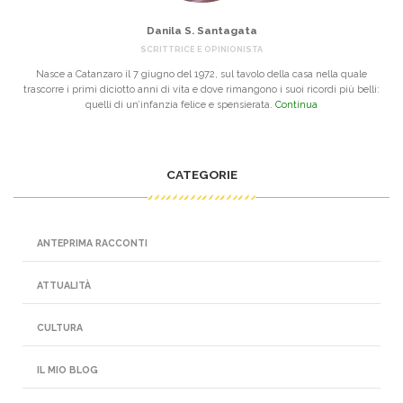
Danila S. Santagata
SCRITTRICE E OPINIONISTA
Nasce a Catanzaro il 7 giugno del 1972, sul tavolo della casa nella quale
trascorre i primi diciotto anni di vita e dove rimangono i suoi ricordi più belli:
quelli di un’infanzia felice e spensierata.
Continua
CATEGORIE
ANTEPRIMA RACCONTI
ATTUALITÀ
CULTURA
IL MIO BLOG