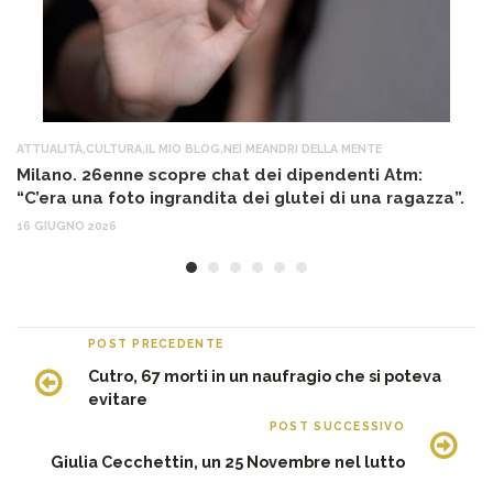
ATTUALITÀ
,
CULTURA
,
IL MIO BLOG
,
NEI MEANDRI DELLA MENTE
AT
Milano. 26enne scopre chat dei dipendenti Atm:
T
“C’era una foto ingrandita dei glutei di una ragazza”.
12
16 GIUGNO 2026
POST PRECEDENTE
Cutro, 67 morti in un naufragio che si poteva
evitare
POST SUCCESSIVO
Giulia Cecchettin, un 25 Novembre nel lutto