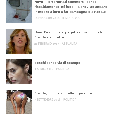
Neve. Terremotati sommersi, senza
riscaldamento, né luce. Pd provi ad andare
in mezzo a loro a far campagna elettorale
26 FEBBRAIO 2018 - IL MIO BLOG
Unar. Festini hard pagati con soldi nostri.
Boschi si dimetta
21 FEBBRAIO 2017 - ATTUALITÀ
Boschi senza via di scampo
4 APRILE 2016 - POLITICA
Boschi, il ministro delle figuracce
7 SETTEMBRE 2016 - POLITICA