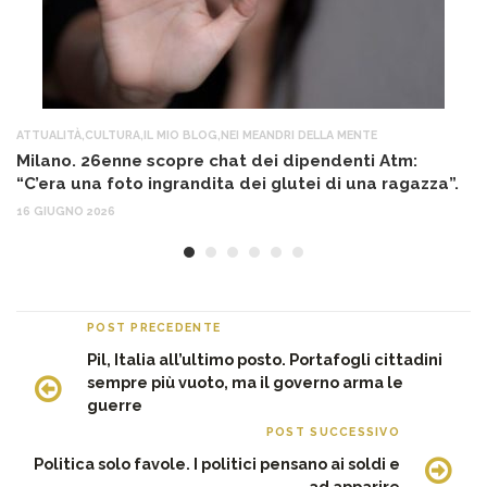
ATTUALITÀ
,
CULTURA
,
IL MIO BLOG
,
NEI MEANDRI DELLA MENTE
AT
Milano. 26enne scopre chat dei dipendenti Atm:
T
“C’era una foto ingrandita dei glutei di una ragazza”.
12
16 GIUGNO 2026
POST PRECEDENTE
Pil, Italia all’ultimo posto. Portafogli cittadini
sempre più vuoto, ma il governo arma le
guerre
POST SUCCESSIVO
Politica solo favole. I politici pensano ai soldi e
ad apparire