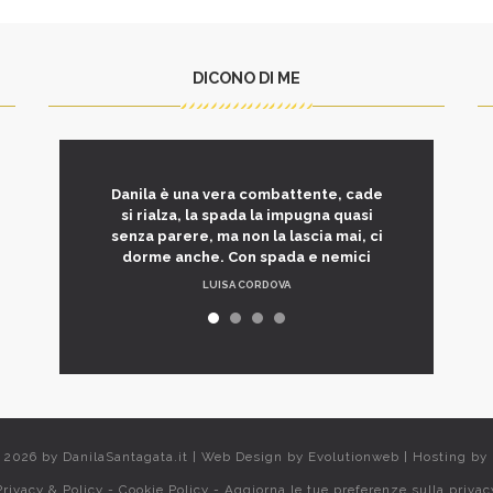
DICONO DI ME
Danila è una vera combattente, cade
si rialza, la spada la impugna quasi
senza parere, ma non la lascia mai, ci
dorme anche. Con spada e nemici
LUISA CORDOVA
t 2026 by
DanilaSantagata.it
|
Web Design by
Evolutionweb
|
Hosting by
Privacy & Policy
-
Cookie Policy
-
Aggiorna le tue preferenze sulla privac