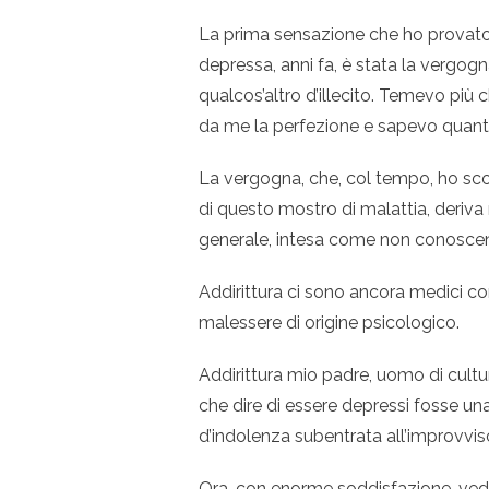
La prima sensazione che ho provat
depressa, anni fa, è stata la vergog
qualcos’altro d’illecito. Temevo più 
da me la perfezione e sapevo quant
La vergogna, che, col tempo, ho sc
di questo mostro di malattia, deriva
generale, intesa come non conosce
Addirittura ci sono ancora medici co
malessere di origine psicologico.
Addirittura mio padre, uomo di cult
che dire di essere depressi fosse un
d’indolenza subentrata all’improvvis
Ora, con enorme soddisfazione, vedo