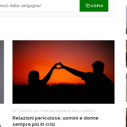
COPIA
ATTUALITÀ
,
CULTURA
,
NEI MEANDRI DELLA MENTE
A
Relazioni pericolose, uomini e donne
T
sempre più in crisi
a
i