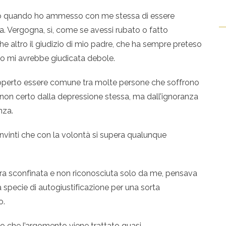
o quando ho ammesso con me stessa di essere
na. Vergogna, sì, come se avessi rubato o fatto
che altro il giudizio di mio padre, che ha sempre preteso
o mi avrebbe giudicata debole.
operto essere comune tra molte persone che soffrono
 non certo dalla depressione stessa, ma dall’ignoranza
nza.
nvinti che con la volontà si supera qualunque
ura sconfinata e non riconosciuta solo da me, pensava
a specie di autogiustificazione per una sorta
o.
 che l’argomento viene trattato quasi