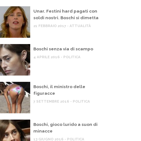
Unar. Festini hard pagati con
soldi nostri. Boschi si dimetta
21 FEBBRAIO 2017 - ATTUALITÀ
Boschi senza via di scampo
4 APRILE 2016 - POLITICA
Boschi, il ministro delle
figuracce
7 SETTEMBRE 2016 - POLITICA
TTUALITÀ
,
IL MIO BLOG
,
NEI MEANDRI DELLA MENTE
Boschi, gioco lurido a suon di
ATTUALITÀ
,
orre del Greco. Madre uccide figlio di 2
minacce
Covid, c
nni: lo annega in mare
Perché i
13 GIUGNO 2016 - POLITICA