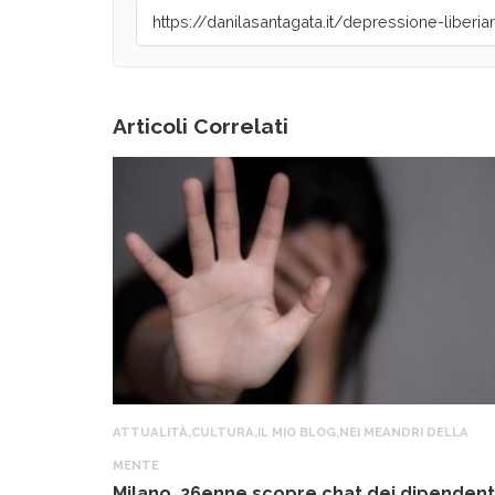
Articoli Correlati
ATTUALITÀ
,
CULTURA
,
IL MIO BLOG
,
NEI MEANDRI DELLA
MENTE
Milano. 26enne scopre chat dei dipendent