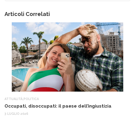
Articoli Correlati
ATTUALITÀ
,
POLITICA
AT
Occupati, disoccupati: il paese dell’ingiustizia
Q
Ma
3 LUGLIO 2026
c
30