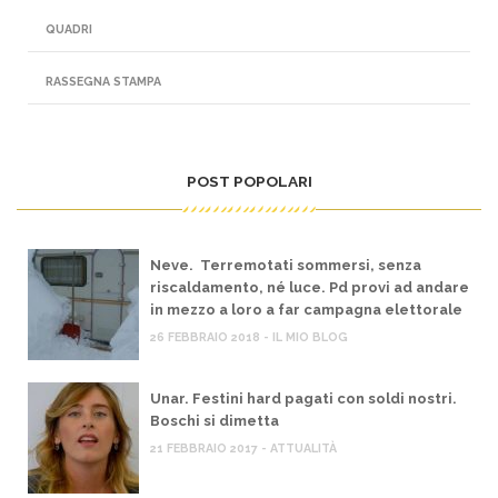
QUADRI
RASSEGNA STAMPA
POST POPOLARI
Neve. Terremotati sommersi, senza
riscaldamento, né luce. Pd provi ad andare
in mezzo a loro a far campagna elettorale
26 FEBBRAIO 2018 - IL MIO BLOG
Unar. Festini hard pagati con soldi nostri.
Boschi si dimetta
21 FEBBRAIO 2017 - ATTUALITÀ