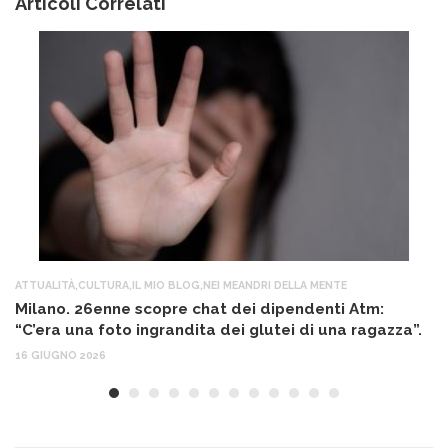
Articoli Correlati
ATTUALITÀ
,
CULTURA
,
IL MIO BLOG
,
NEI MEANDRI DELLA MENTE
AT
Milano. 26enne scopre chat dei dipendenti Atm:
T
“C’era una foto ingrandita dei glutei di una ragazza”.
12
16 GIUGNO 2026