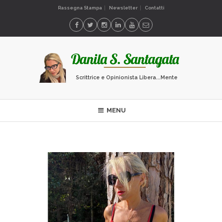
Rassegna Stampa
Newsletter
Contatti
Scrittrice e Opinionista Libera...Mente
MENU