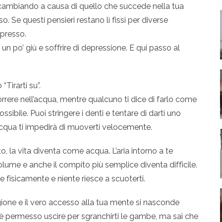
cambiando a causa di quello che succede nella tua
. Se questi pensieri restano lì fissi per diverse
epresso.
 un po’ giù e soffrire di depressione. E qui passo al
Tirarti su”.
rere nell’acqua, mentre qualcuno ti dice di farlo come
ossibile. Puoi stringere i denti e tentare di darti uno
l’acqua ti impedirà di muoverti velocemente.
o, la vita diventa come acqua. L’aria intorno a te
olume e anche il compito più semplice diventa difficile.
 fisicamente e niente riesce a scuoterti.
igione e il vero accesso alla tua mente si nasconde
i è permesso uscire per sgranchirti le gambe, ma sai che