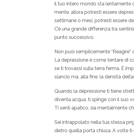
il tuo intero mondo sta lentamente 
mente, allora potresti essere depresso
settimane o mesi, potresti essere d
C’è una grande differenza tra sentirsi
punto successivo.
Non puoi semplicemente “Reagire” o “
La depressione è come tentare di cor
se ti trovassi sulla terra ferma. È imp
slancio ma, alla fine, la densità del
Quando la depressione ti tiene strett
diventa acqua, ti spinge con il suo v
Ti senti apatico, sia mentalmente che
Sei intrappolato nella tua stessa pr
dietro quella porta chiusa. A volte t