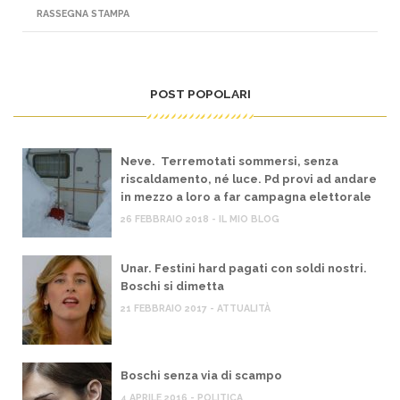
RASSEGNA STAMPA
POST POPOLARI
Neve. Terremotati sommersi, senza
riscaldamento, né luce. Pd provi ad andare
in mezzo a loro a far campagna elettorale
26 FEBBRAIO 2018 - IL MIO BLOG
Unar. Festini hard pagati con soldi nostri.
Boschi si dimetta
21 FEBBRAIO 2017 - ATTUALITÀ
Boschi senza via di scampo
4 APRILE 2016 - POLITICA