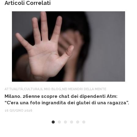
Articoli Correlati
ATTUALITÀ
,
CULTURA
,
IL MIO BLOG
,
NEI MEANDRI DELLA MENTE
AT
Milano. 26enne scopre chat dei dipendenti Atm:
R
“C’era una foto ingrandita dei glutei di una ragazza”.
cr
16 GIUGNO 2026
27