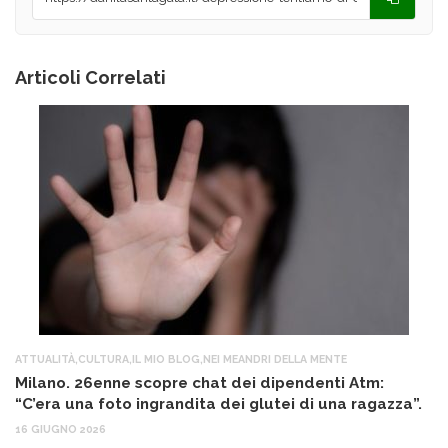
Articoli Correlati
ATTUALITÀ
,
CULTURA
,
IL MIO BLOG
,
NEI MEANDRI DELLA MENTE
AT
Milano. 26enne scopre chat dei dipendenti Atm:
R
“C’era una foto ingrandita dei glutei di una ragazza”.
cr
16 GIUGNO 2026
27