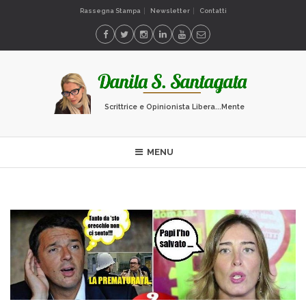
Rassegna Stampa
Newsletter
Contatti
Scrittrice e Opinionista Libera...Mente
MENU