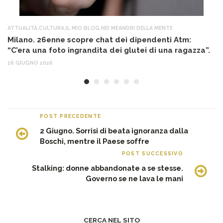
ATTUALITÀ
,
CULTURA
,
IL MIO BLOG
,
NEI MEANDRI DELLA MENTE
AT
Milano. 26enne scopre chat dei dipendenti Atm:
T
“C’era una foto ingrandita dei glutei di una ragazza”.
12
16 GIUGNO 2026
POST PRECEDENTE
2 Giugno. Sorrisi di beata ignoranza dalla
Boschi, mentre il Paese soffre
POST SUCCESSIVO
Stalking: donne abbandonate a se stesse.
Governo se ne lava le mani
CERCA NEL SITO