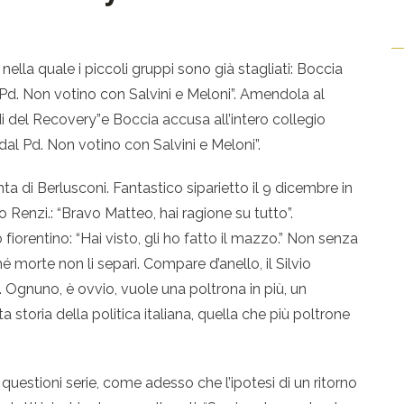
ella quale i piccoli gruppi sono già stagliati: Boccia
l Pd. Non votino con Salvini e Meloni”. Amendola al
di del Recovery”e Boccia accusa all’intero collegio
i dal Pd. Non votino con Salvini e Meloni”.
nta di Berlusconi. Fantastico siparietto il 9 dicembre in
 Renzi.: “Bravo Matteo, hai ragione su tutto”.
fiorentino: “Hai visto, gli ho fatto il mazzo.” Non senza
hé morte non li separi. Compare d’anello, il Silvio
. Ognuno, è ovvio, vuole una poltrona in più, un
ita storia della politica italiana, quella che più poltrone
 questioni serie, come adesso che l’ipotesi di un ritorno