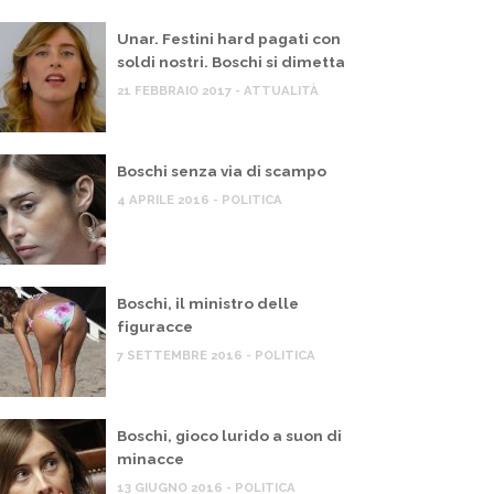
Unar. Festini hard pagati con
soldi nostri. Boschi si dimetta
21 FEBBRAIO 2017 - ATTUALITÀ
Boschi senza via di scampo
4 APRILE 2016 - POLITICA
Boschi, il ministro delle
figuracce
 MIO BLOG
IL MIO BLOG
7 SETTEMBRE 2016 - POLITICA
overno Meloni, scontro sulla Flotilla,
Pil, Ital
pposizioni chiedono sanzioni a Israele
cittadin
arma le 
 MAGGIO 2026
Boschi, gioco lurido a suon di
22 MAGGIO 
minacce
13 GIUGNO 2016 - POLITICA