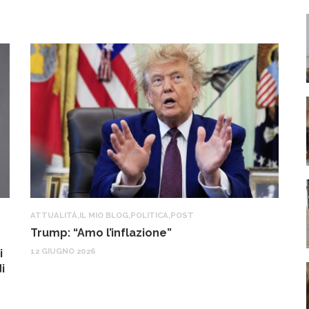
ATTUALITÀ
,
IL MIO BLOG
,
POLITICA
,
POST
IL
Trump: “Amo l’inflazione”
G
o
12 GIUGNO 2026
i
22
i