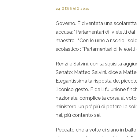
24 GENNAIO 2021
Governo. È diventata una scolaretta n
accusa: “Parlamentari di Iv eletti da
maestro: “Con le urne a rischio i sol
scolastico : “Parlamentari di Iv elett
Renzi e Salvini, con la squisita aggiu
Senato: Matteo Salvini. dice a Matteo
Elegantissima la risposta del piccolo 
l’iconico gesto. E da lì fu unione finc
nazionale, complice la corsa al voto
ministero, un po’ più di potere, la sol
hai, più contento sei.
Peccato che a volte ci siano in ballo