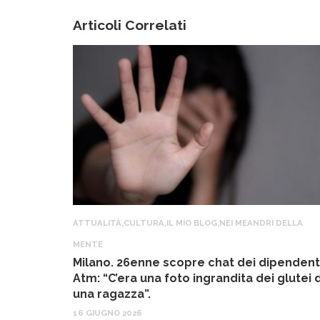
Articoli Correlati
ATTUALITÀ
,
CULTURA
,
IL MIO BLOG
,
NEI MEANDRI DELLA
MENTE
Milano. 26enne scopre chat dei dipendent
Atm: “C’era una foto ingrandita dei glutei d
una ragazza”.
16 GIUGNO 2026