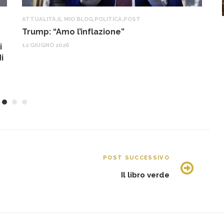
ATTUALITÀ
,
IL MIO BLOG
,
POLITICA
,
POST
IL
Trump: “Amo l’inflazione”
G
o
12 GIUGNO 2026
i
22
i
POST SUCCESSIVO
Il libro verde