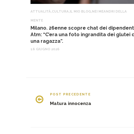
ATTUALITÀ
,
CULTURA
,
IL MIO BLOG
,
NEI MEANDRI DELLA
MENTE
Milano. 26enne scopre chat dei dipendent
Atm: “C’era una foto ingrandita dei glutei d
una ragazza”.
16 GIUGNO 2026
POST PRECEDENTE
Matura innocenza