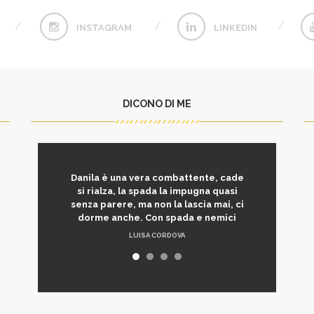
INSTAGRAM
LINKEDIN
DICONO DI ME
Danila è una vera combattente, cade
si rialza, la spada la impugna quasi
senza parere, ma non la lascia mai, ci
dorme anche. Con spada e nemici
LUISA CORDOVA