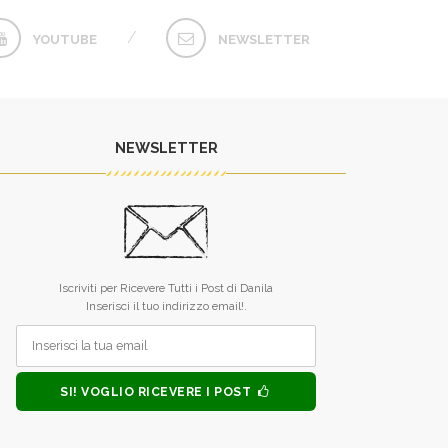
YOUTUBE
NEWSLETTER
NEWSLETTER
L’unico difetto dei tuoi libri è che
Raramente qualc
finiscono troppo presto.
qualcosa dai dicio
Iscriviti per Ricevere Tutti i Post di Danila
sei riuscita. 
MONICA ALLEGRUCCI
Inserisci il tuo indirizzo email!.
guardare nel fo
anima, mi hai inse
forza, tu, piccol
MONICA 
SI! VOGLIO RICEVERE I POST