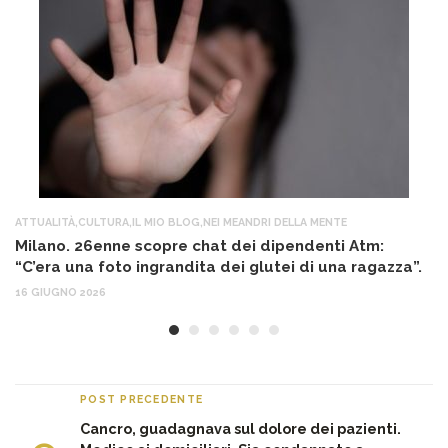
ATTUALITÀ
,
CULTURA
,
IL MIO BLOG
,
NEI MEANDRI DELLA MENTE
AT
Milano. 26enne scopre chat dei dipendenti Atm:
T
“C’era una foto ingrandita dei glutei di una ragazza”.
12
16 GIUGNO 2026
POST PRECEDENTE
Cancro, guadagnava sul dolore dei pazienti.