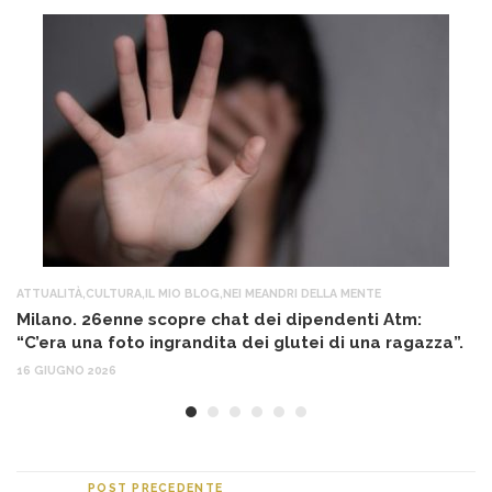
ATTUALITÀ
,
CULTURA
,
IL MIO BLOG
,
NEI MEANDRI DELLA MENTE
AT
Milano. 26enne scopre chat dei dipendenti Atm:
T
“C’era una foto ingrandita dei glutei di una ragazza”.
12
16 GIUGNO 2026
POST PRECEDENTE