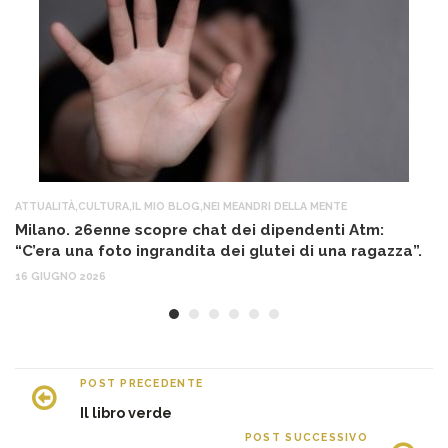
ATTUALITÀ
,
CULTURA
,
IL MIO BLOG
,
NEI MEANDRI DELLA MENTE
AT
Milano. 26enne scopre chat dei dipendenti Atm:
T
“C’era una foto ingrandita dei glutei di una ragazza”.
12
16 GIUGNO 2026
POST PRECEDENTE
Il libro verde
POST SUCCESSIVO