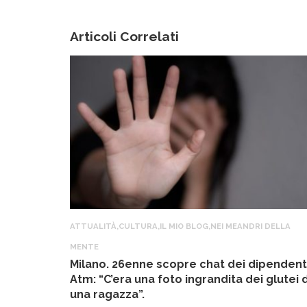
Articoli Correlati
ATTUALITÀ
,
CULTURA
,
IL MIO BLOG
,
NEI MEANDRI DELLA
MENTE
Milano. 26enne scopre chat dei dipendent
Atm: “C’era una foto ingrandita dei glutei d
una ragazza”.