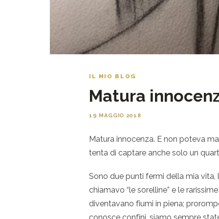
IL MIO BLOG
Matura innocen
19 MAGGIO 2018
Matura innocenza. E non poteva manc
tenta di captare anche solo un quart
Sono due punti fermi della mia vita,
chiamavo “le sorelline” e le rarissime
diventavano fiumi in piena; proromp
conosce confini, siamo sempre state u