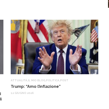
ATTUALITÀ
,
IL MIO BLOG
,
POLITICA
,
POST
IL
Trump: “Amo l’inflazione”
G
o
12 GIUGNO 2026
i
22
i