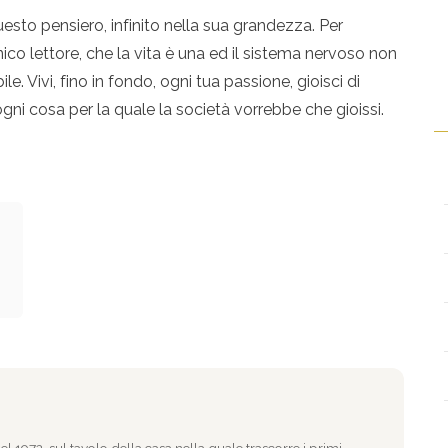
esto pensiero, infinito nella sua grandezza. Per
ico lettore, che la vita è una ed il sistema nervoso non
e. Vivi, fino in fondo, ogni tua passione, gioisci di
gni cosa per la quale la società vorrebbe che gioissi.
l 1972, sul tavolo della casa nella quale trascorre i primi