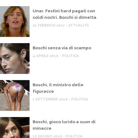
Unar. Festini hard pagati con
soldi nostri. Boschi si dimetta
21 FEBBRAIO 2017 - ATTUALITÀ
Boschi senza via di scampo
4 APRILE 2016 - POLITICA
 MIO BLOG
IL MIO BLOG
overno Meloni, scontro sulla Flotilla,
Pil, Ital
pposizioni chiedono sanzioni a Israele
cittadin
arma le 
Boschi, il ministro delle
 MAGGIO 2026
figuracce
22 MAGGIO 
7 SETTEMBRE 2016 - POLITICA
Boschi, gioco lurido a suon di
minacce
13 GIUGNO 2016 - POLITICA