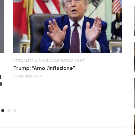
ATTUALITÀ
,
IL MIO BLOG
,
POLITICA
,
POST
IL
Trump: “Amo l’inflazione”
G
o
12 GIUGNO 2026
i
22
i