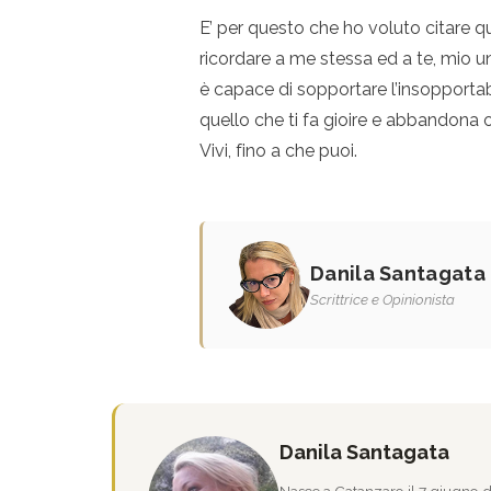
E’ per questo che ho voluto citare qu
ricordare a me stessa ed a te, mio un
è capace di sopportare l’insopportabil
quello che ti fa gioire e abbandona o
Vivi, fino a che puoi.
Danila Santagata
Scrittrice e Opinionista
Danila Santagata
Nasce a Catanzaro il 7 giugno de