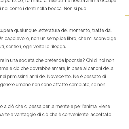
corpo fisico, formato di tessuti. La nostra anima occupa
i noi come i denti nella bocca. Non si può
e supera qualunque letteratura del momento, tratte dal
 Un capolavoro, non un semplice libro, che mi sconvolge
, sentieri, ogni volta lo rilegga.
re in una società che pretende ipocrisia? Chi di noi non
ama e ciò che dovrebbe amare, in base ai canoni della
 nei primissimi anni del Novecento. Ne è passato di
l genere umano non sono affatto cambiate, se non,
o a ciò che ci passa per la mente e per l’anima, viene
te a vantaggio di ciò che è conveniente, accettato