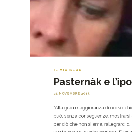
IL MIO BLOG
Pasternàk e l’ip
21 NOVEMBRE 2015
“Alla gran maggioranza di noi si rich
può, senza conseguenze, mostrarsi ogn
per ciò che non si ama, rallegrarci di