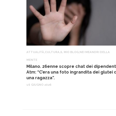
ATTUALITÀ
,
CULTURA
,
IL MIO BLOG
,
NEI MEANDRI DELLA
MENTE
Milano. 26enne scopre chat dei dipendent
Atm: “C’era una foto ingrandita dei glutei d
una ragazza”.
16 GIUGNO 2026