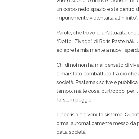
vuoto suono, o un’invenzione. E’ un 
un corpo nello spazio e sta dentro d
impunemente violentarla all’infinito”.
Parole, che trovo di un’attualità ch
“Dottor Zivago”, di Borìs Pasternàk.
ed apre la mia mente a nuovi, sperduti
Chi di noi non ha mai pensato di vive
è mai stato combattuto tra ciò che 
società. Pasternàk scrive e pubblica
tempo, ma le cose, purtroppo, per i
forse, in peggio.
L’ipocrisia è divenuta sistema. Quant
ormai automaticamente messo da par
dalla società.