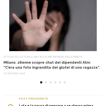
ATTUALITÀ
,
CULTURA
,
IL MIO BLOG
,
NEI MEANDRI DELLA MENTE
AT
Milano. 26enne scopre chat dei dipendenti Atm:
T
“C’era una foto ingrandita dei glutei di una ragazza”.
12
16 GIUGNO 2026
POST PRECEDENTE
Lola e la paura di pensare a se stessa prima