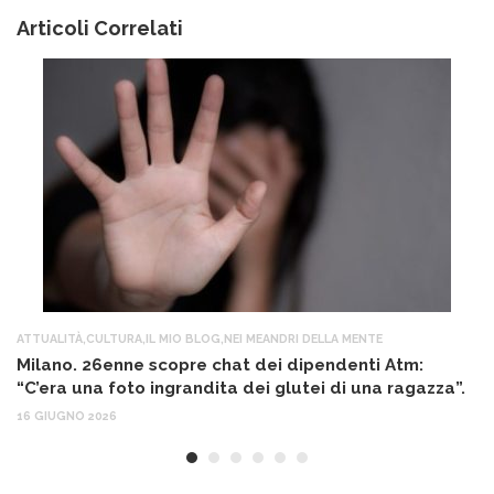
Articoli Correlati
ATTUALITÀ
,
CULTURA
,
IL MIO BLOG
,
NEI MEANDRI DELLA MENTE
AT
Milano. 26enne scopre chat dei dipendenti Atm:
T
“C’era una foto ingrandita dei glutei di una ragazza”.
12
16 GIUGNO 2026