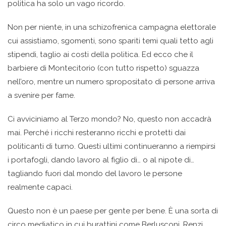
politica ha solo un vago ricordo.
Non per niente, in una schizofrenica campagna elettorale
cui assistiamo, sgomenti, sono spariti temi quali tetto agli
stipendi, taglio ai costi della politica. Ed ecco che il
barbiere di Montecitorio (con tutto rispetto) sguazza
nell’oro, mentre un numero spropositato di persone arriva
a svenire per fame.
Ci avviciniamo al Terzo mondo? No, questo non accadrà
mai. Perché i ricchi resteranno ricchi e protetti dai
politicanti di turno. Questi ultimi continueranno a riempirsi
i portafogli, dando lavoro al figlio di… o al nipote di…
tagliando fuori dal mondo del lavoro le persone
realmente capaci.
Questo non è un paese per gente per bene. È una sorta di
circo mediatico in cui burattini come Berlusconi, Renzi,