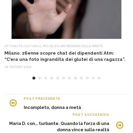
ATTUALITÀ
,
CULTURA
,
IL MIO BLOG
,
NEI MEANDRI DELLA MENTE
AT
Milano. 26enne scopre chat dei dipendenti Atm:
T
“C’era una foto ingrandita dei glutei di una ragazza”.
12
16 GIUGNO 2026
POST PRECEDENTE
Incompleto, donna a metà
POST SUCCESSIVO
Maria D. con… turbante. Quando la forza di una
donna vince sulla realtà