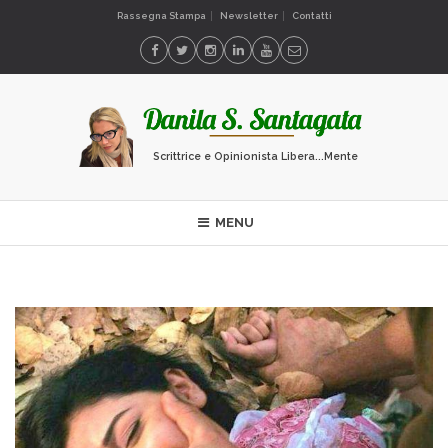
Rassegna Stampa
Newsletter
Contatti
Scrittrice e Opinionista Libera...Mente
MENU