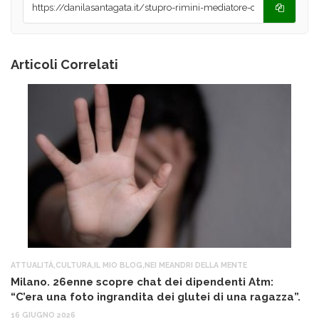
Articoli Correlati
ATTUALITÀ
,
CULTURA
,
IL MIO BLOG
,
NEI MEANDRI DELLA MENTE
AT
Milano. 26enne scopre chat dei dipendenti Atm:
T
“C’era una foto ingrandita dei glutei di una ragazza”.
12
16 GIUGNO 2026