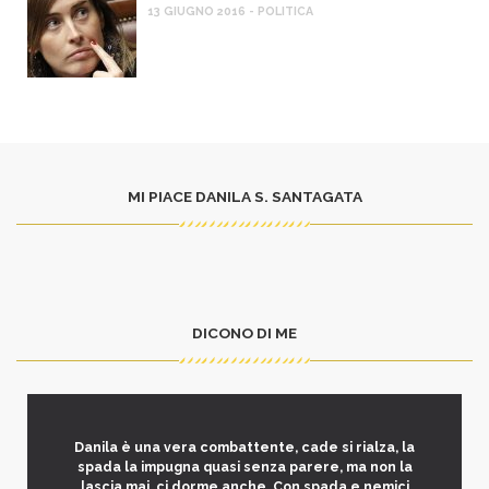
13 GIUGNO 2016 - POLITICA
MI PIACE DANILA S. SANTAGATA
DICONO DI ME
Danila è una vera combattente, cade si rialza, la
spada la impugna quasi senza parere, ma non la
lascia mai, ci dorme anche. Con spada e nemici