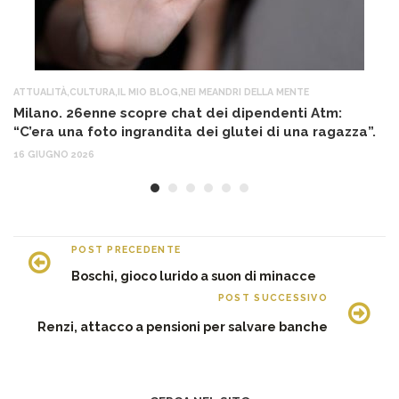
ATTUALITÀ
,
CULTURA
,
IL MIO BLOG
,
NEI MEANDRI DELLA MENTE
AT
Milano. 26enne scopre chat dei dipendenti Atm:
T
“C’era una foto ingrandita dei glutei di una ragazza”.
12
16 GIUGNO 2026
POST PRECEDENTE
Boschi, gioco lurido a suon di minacce
POST SUCCESSIVO
Renzi, attacco a pensioni per salvare banche