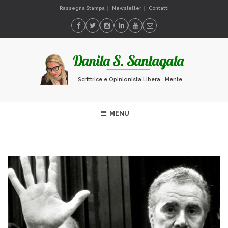
Rassegna Stampa
Newsletter
Contatti
Scrittrice e Opinionista Libera...Mente
MENU