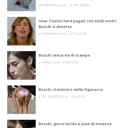
26 FEBBRAIO 2018 - IL MIO BLOG
Unar. Festini hard pagati con soldi nostri.
Boschi si dimetta
21 FEBBRAIO 2017 - ATTUALITÀ
Boschi senza via di scampo
4 APRILE 2016 - POLITICA
Boschi, il ministro delle figuracce
7 SETTEMBRE 2016 - POLITICA
Boschi, gioco lurido a suon di minacce