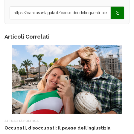
Articoli Correlati
ATTUALITÀ
,
POLITICA
AT
Occupati, disoccupati: il paese dell’ingiustizia
Q