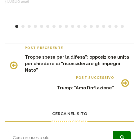
Ma
3 LUGLIO 2026
c
30
POST PRECEDENTE
Troppe spese per la difesa”: opposizione unita
per chiedere di “riconsiderare gli impegni
Nato”
POST SUCCESSIVO
Trump: “Amo l’inflazione”
CERCA NEL SITO