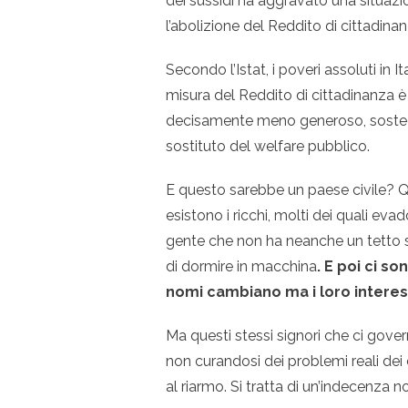
dei sussidi ha aggravato una situazio
l’abolizione del Reddito di cittadin
Secondo l’Istat, i poveri assoluti in I
misura del Reddito di cittadinanza è 
decisamente meno generoso, sostegn
sostituto del welfare pubblico.
E questo sarebbe un paese civile? Qu
esistono i ricchi, molti dei quali eva
gente che non ha neanche un tetto s
di
dormire in macchina
.
E poi ci son
nomi cambiano ma i loro interess
Ma questi stessi signori che ci gover
non curandosi dei problemi reali dei 
al riarmo. Si tratta di un’indecenza no