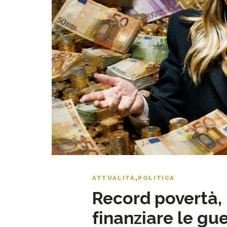
ATTUALITÀ
,
POLITICA
Record povertà,
finanziare le gu