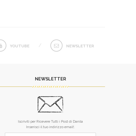
YOUTUBE
NEWSLETTER
NEWSLETTER
L’unico difetto dei tuoi libri è che
Raramente qualc
finiscono troppo presto.
qualcosa dai dicio
Iscriviti per Ricevere Tutti i Post di Danila
sei riuscita. 
MONICA ALLEGRUCCI
Inserisci il tuo indirizzo email!.
guardare nel fo
anima, mi hai inse