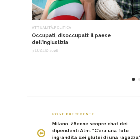
ATTUALITÀ
,
POLITICA
Occupati, disoccupati: il paese
dell’ingiustizia
3 LUGLIO 2026
POST PRECEDENTE
Milano. 26enne scopre chat dei
dipendenti Atm: “C’era una foto
ingrandita dei glutei di una ragazza”