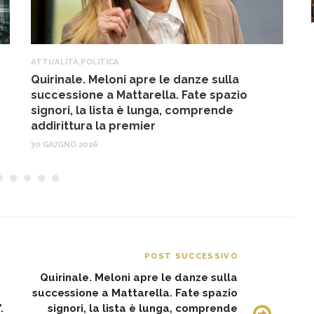
ATTUALITÀ
,
POLITICA
A
Quirinale. Meloni apre le danze sulla
M
successione a Mattarella. Fate spazio
M
signori, la lista è lunga, comprende
A
addirittura la premier
u
30 GIUGNO 2026
16
POST SUCCESSIVO
Quirinale. Meloni apre le danze sulla
successione a Mattarella. Fate spazio
.
signori, la lista è lunga, comprende