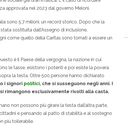
ne sociale già drammatica. Ѐ il caso di ricordare
anza approvata nel 2023 dal governo Meloni.
talia sono 5,7 milioni, un record storico. Dopo che la
stata sostituita dall’Assegno di inclusione,
i come quello della Caritas sono tornati a essere un
esto è il Paese della vergogna, la nazione in cui
dono le tasse, esistono i potenti e poi esiste la povera
opra la testa. Oltre 500 persone hanno dichiarato
o i signori
politici
, che si susseguono negli anni. I
i rimangono esclusivamente rivolti alla casta.
nano non possono più girare la testa dall’altra parte,
cittadini e pensando al patto di stabilità e al sostegno
n più tollerabile.