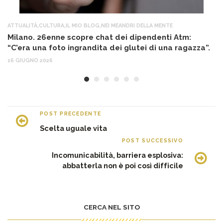
ATTUALITÀ
,
CULTURA
,
IL MIO BLOG
,
NEI MEANDRI DELLA MENTE
AT
Milano. 26enne scopre chat dei dipendenti Atm:
T
“C’era una foto ingrandita dei glutei di una ragazza”.
12
16 GIUGNO 2026
POST PRECEDENTE
Scelta uguale vita
POST SUCCESSIVO
Incomunicabilità, barriera esplosiva:
abbatterla non è poi così difficile
CERCA NEL SITO