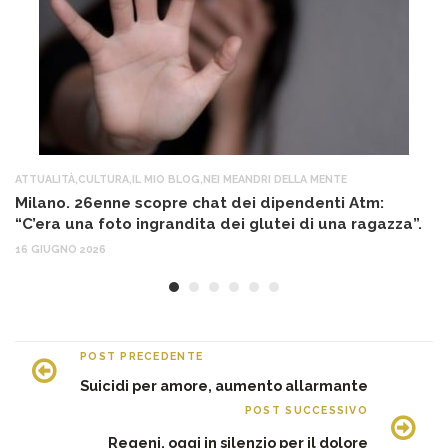
ATTUALITÀ
,
CULTURA
,
IL MIO BLOG
,
NEI MEANDRI DELLA MENTE
AT
Milano. 26enne scopre chat dei dipendenti Atm:
T
“C’era una foto ingrandita dei glutei di una ragazza”.
12
16 GIUGNO 2026
POST PRECEDENTE
Suicidi per amore, aumento allarmante
POST SUCCESSIVO
Regeni, oggi in silenzio per il dolore