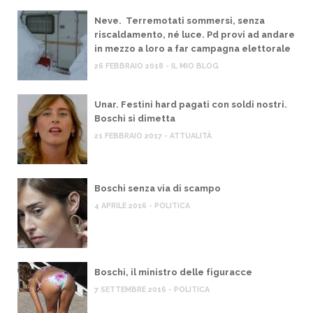
Neve. Terremotati sommersi, senza
riscaldamento, né luce. Pd provi ad andare
in mezzo a loro a far campagna elettorale
26 FEBBRAIO 2018 - IL MIO BLOG
Unar. Festini hard pagati con soldi nostri.
Boschi si dimetta
21 FEBBRAIO 2017 - ATTUALITÀ
Boschi senza via di scampo
4 APRILE 2016 - POLITICA
Boschi, il ministro delle figuracce
7 SETTEMBRE 2016 - POLITICA