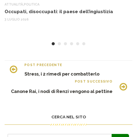
ATTUALITÀ
,
POLITICA
AT
Occupati, disoccupati: il paese dell’ingiustizia
Q
Ma
3 LUGLIO 2026
c
30
POST PRECEDENTE
Stress, i 2 rimedi per combatterlo
POST SUCCESSIVO
Canone Rai, i nodi di Renzi vengono al pettine
CERCA NEL SITO