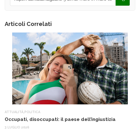
Articoli Correlati
ATTUALITÀ
,
POLITICA
AT
Occupati, disoccupati: il paese dell’ingiustizia
Q
Ma
3 LUGLIO 2026
c